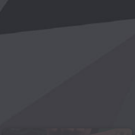
澳门电子游戏试
公司简介
新闻中心
产品介绍
玩-（中国）官
方网站